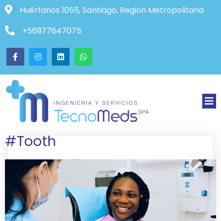
Huérfanos 1055, Santiago, Región Metropolitana
+56977647075
#Tooth